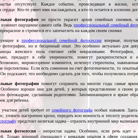
астья отсутствует. Каждое событие, происходящее в жизни, ост
 сердце. Кто-то умеет ими наслаждаться, а кто-то остается в иллюзии до
альная фотография
не просто украсит архив семейных снимков, 
 изменит ощущение самого себя. Ведь
профессиональный семейный фот
прекрасное и стремится его запечатлеть на каждом своем снимке.
твующие в
профессиональной семейной фотосессии
впервые, получа
 фотографии, но и бесценный опыт. Это особенно актуально для дев
льницы женского пола считают себя некрасивыми. Фотографии,
льно, придадут в себе уверенности, помогут раскрепоститься и и
Возможно, мировоззрение изменится, исчезнут стереотипы, навязанны
ые перспективы. Если есть сомнения на счет фотогеничности, то опытны
. Он подскажет, что необходимо сделать для того, чтобы получились потр
альные фотографии
помогут сохранить на многие годы самые ярки
 Особенно хороши они для детей, у которых представление о своем р
 по фотокадрам, сделанным родителями. Запоминающиеся и яркие обр
ок для ребенка.
 участим детей требует от
семейного фотографа
особых навыков. Здесь
с, уловить настроение крохи, передать всю нежность и теплоту родительс
отографу
предстоит нелегкая задача - отразить внутренний мир маленьког
льная фотосессия
– непростая задача. Особенно, если речь идет о 
тей. Только хороший специалист с немалым опытом в сфере создания