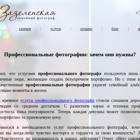
+
|
галерея
|
услуги
|
отзывы
|
блог
|
к
Профессиональные фотографии: зачем они нужны?
ют, что услугами
профессионального фотографа
пользуются лишь 
личные люди, желающие создать безупречное портфолио. Но с этим 
Качественные
профессиональные фотографии
украсят семейный альб
лучшие моменты в жизни.
о времени
услуги профессионального фотографа
стоили слишком доро
людям со средним достатком. С развитием науки и техники проф
остигла пика популярности. Теперь каждая девушка может позволить
 портфолио за приемлемую цену.
омнился в необходимости услуг профессионального фотографа, хочет
ли вы когда-либо чувство восторга и гордости за свою внешность? 
 Чувствуется ли раскованность в ваших действиях? Ответ «Нет» говор