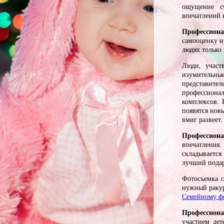
ощущение сч
впечатлений в
Профессион
самооценку и
людях только 
Люди, учас
изумительные
представите
профессиона
комплексов. 
появятся нов
вмиг развеет
Профессион
впечатления.
складывается
лучший подар
Фотосъемка с
нужный ракур
Семейному ф
Профессиона
участием де