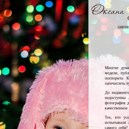
главная
Многие дума
модели, пуб
поспорить. 
запечатлеть 
До недавнег
недоступны 
фотография д
качественное
Тех, кто ус
испытывали 
самого себя?