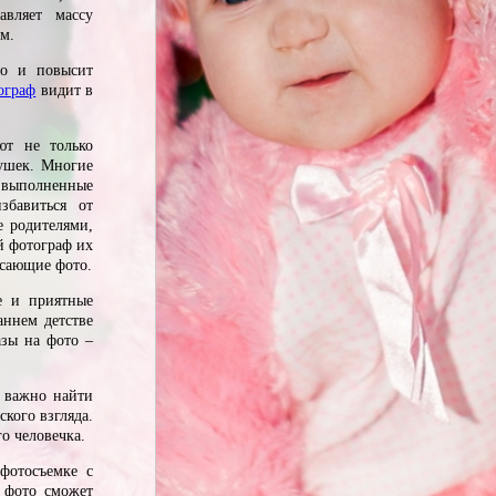
авляет массу
гм.
но и повысит
ограф
видит в
ют не только
ушек. Многие
 выполненные
збавиться от
е родителями,
й фотограф их
ясающие фото.
е и приятные
аннем детстве
азы на фото –
 важно найти
кого взгляда.
о человечка.
фотосъемке с
 фото сможет