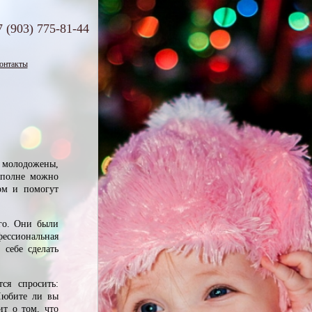
7 (903)
775-81-44
онтакты
молодожены,
вполне можно
ом и помогут
го. Они были
ессиональная
 себе сделать
ся спросить:
Любите ли вы
ит о том, что