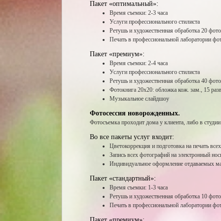
Пакет «оптимальный»:
Время съемки: 2-3 часа
Услуги профессионального стилиста
Ретушь и художественная обработка 20 фот
Печать в профессиональной лаборатории фо
Пакет «премиум»:
Время съемки: 2-4 часа
Услуги профессионального стилиста
Ретушь и художественная обработка 40 фот
Фотокнига 20х20: обложка кож. зам., 15 раз
Музыкальное слайдшоу
Фотосессия новорожденных.
Фотосъемка проходит дома у клиента, либо в студии
Во все пакеты услуг входит:
Цветокоррекция и подготовка на печать все
Запись всех фотографий на электронный нос
Индивидуальное оформление отдаваемых м
Пакет «стандартный»:
Время съемки: 1-3 часа
Ретушь и художественная обработка 10 фот
Печать в профессиональной лаборатории фо
Пакет «премиум»: