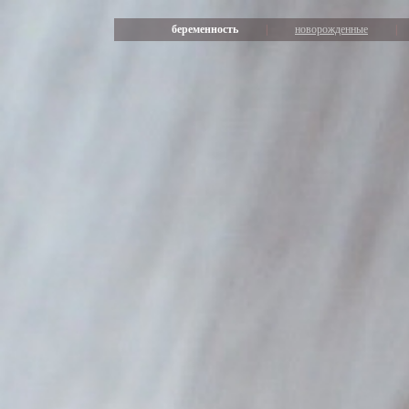
беременность
|
новорожденные
|