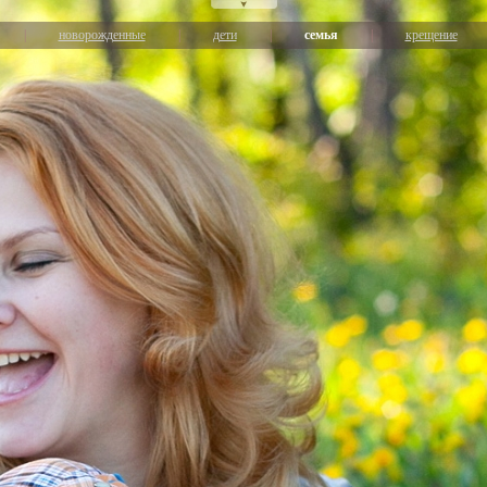
|
новорожденные
|
дети
|
семья
|
крещение