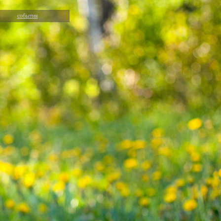
|
события